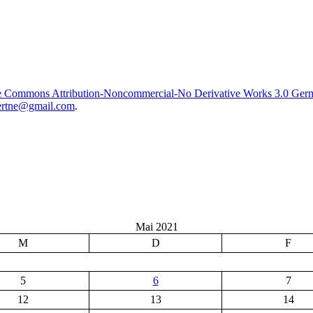
e Commons Attribution-Noncommercial-No Derivative Works 3.0 Ger
rtne@gmail.com
.
Mai 2021
M
D
F
5
6
7
12
13
14