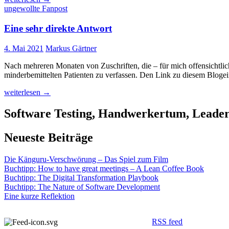
ZUSENDUNGEN:
ungewollte Fanpost
Auswandern
Eine sehr direkte Antwort
4. Mai 2021
Markus Gärtner
Nach mehreren Monaten von Zuschriften, die – für mich offensichtlich
minderbemittelten Patienten zu verfassen. Den Link zu diesem Blogein
Eine
weiterlesen
→
sehr
direkte
Software Testing, Handwerkertum, Leaders
Antwort
Neueste Beiträge
Die Känguru-Verschwörung – Das Spiel zum Film
Buchtipp: How to have great meetings – A Lean Coffee Book
Buchtipp: The Digital Transformation Playbook
Buchtipp: The Nature of Software Development
Eine kurze Reflektion
RSS feed