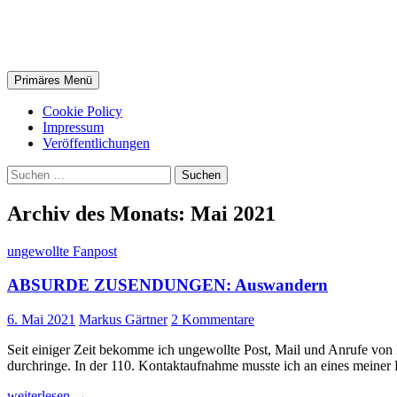
Zum
Markus Gärtner
Inhalt
springen
Suchen
Primäres Menü
Cookie Policy
Impressum
Veröffentlichungen
Suchen
nach:
Archiv des Monats: Mai 2021
ungewollte Fanpost
ABSURDE ZUSENDUNGEN: Auswandern
6. Mai 2021
Markus Gärtner
2 Kommentare
Seit einiger Zeit bekomme ich ungewollte Post, Mail und Anrufe vo
durchringe. In der 110. Kontaktaufnahme musste ich an eines meiner
ABSURDE
weiterlesen
→