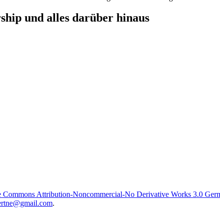
hip und alles darüber hinaus
e Commons Attribution-Noncommercial-No Derivative Works 3.0 Ger
rtne@gmail.com
.