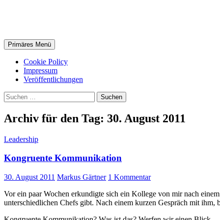
Zum
Markus Gärtner
Inhalt
springen
Suchen
Primäres Menü
Cookie Policy
Impressum
Veröffentlichungen
Suchen
nach:
Archiv für den Tag: 30. August 2011
Leadership
Kongruente Kommunikation
30. August 2011
Markus Gärtner
1 Kommentar
Vor ein paar Wochen erkundigte sich ein Kollege von mir nach einem 
unterschiedlichen Chefs gibt. Nach einem kurzen Gespräch mit ihm, b
Kongruente Kommunikation? Was ist das? Werfen wir einen Blick.