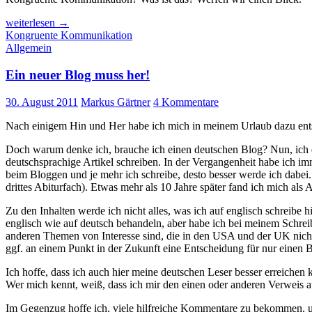
Kongruente
weiterlesen
→
Kommunikation
Kongruente Kommunikation
Allgemein
Ein neuer Blog muss her!
30. August 2011
Markus Gärtner
4 Kommentare
Nach einigem Hin und Her habe ich mich in meinem Urlaub dazu ents
Doch warum denke ich, brauche ich einen deutschen Blog? Nun, ich 
deutschsprachige Artikel schreiben. In der Vergangenheit habe ich i
beim Bloggen und je mehr ich schreibe, desto besser werde ich dabei. 
drittes Abiturfach). Etwas mehr als 10 Jahre später fand ich mich a
Zu den Inhalten werde ich nicht alles, was ich auf englisch schreibe
englisch wie auf deutsch behandeln, aber habe ich bei meinem Schr
anderen Themen von Interesse sind, die in den USA und der UK nicht 
ggf. an einem Punkt in der Zukunft eine Entscheidung für nur einen B
Ich hoffe, dass ich auch hier meine deutschen Leser besser erreiche
Wer mich kennt, weiß, dass ich mir den einen oder anderen Verweis auf
Im Gegenzug hoffe ich, viele hilfreiche Kommentare zu bekommen, un