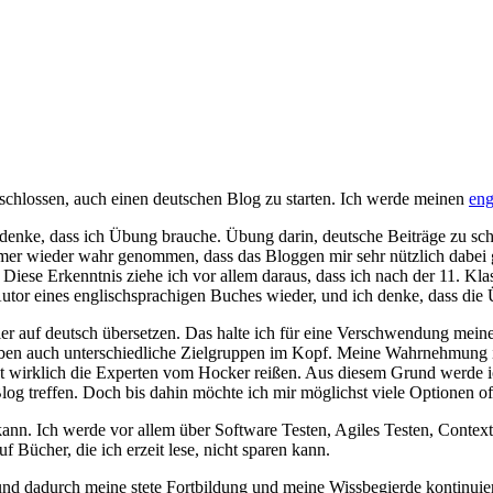
chlossen, auch einen deutschen Blog zu starten. Ich werde meinen
eng
denke, dass ich Übung brauche. Übung darin, deutsche Beiträge zu sch
mmer wieder wahr genommen, dass das Bloggen mir sehr nützlich dabei 
Diese Erkenntnis ziehe ich vor allem daraus, dass ich nach der 11. Kla
ls Autor eines englischsprachigen Buches wieder, und ich denke, dass d
 hier auf deutsch übersetzen. Das halte ich für eine Verschwendung me
eiben auch unterschiedliche Zielgruppen im Kopf. Meine Wahrnehmung 
wirklich die Experten vom Hocker reißen. Aus diesem Grund werde ich 
log treffen. Doch bis dahin möchte ich mir möglichst viele Optionen of
n kann. Ich werde vor allem über Software Testen, Agiles Testen, Cont
 Bücher, die ich erzeit lese, nicht sparen kann.
d dadurch meine stete Fortbildung und meine Wissbegierde kontinuier