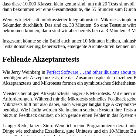
dass diese 10.000 Klassen klein genug sind, um mit 20 Tests sinnvoll
dann bekommen wir eine Gesamttestsuite, die 55 Stunden zum Durchla
Wenn wir jetzt statt unfokussierter Integrationstests Mikrotests imp
Sekunden durchläuft. Das sind ca. 33 Minuten. So eine Testsuite wür
bekommen können, dann sind wir aber bereits bei ca. 3 Minuten. 3 Mi
Insgesamt könnte so ein Build auch unter 10 Minuten bleiben, inklus
Testautomatisierung beherrschen, emergente Architekturen kennen und 
Fehlende Akzeptanztests
Wie Jerry Weinberg in
Perfect Software …and other illusions about te
benötigen wir Akzeptanztests, die das Zusammenspiel der einzelnen Ko
Akzeptanztests und Mikrotests formen ein symbiotisches Sicherheitsne
Meistens benötigen Akzeptanztests länger als Mikrotests. Mit einem 
Anforderungen. Während mir die Mikrotests schnelles Feedback geben,
Mikrotests hilft mir also dabei, auch weniger langläufige Akzeptanz
benötigt. Wie häufig würden Sie in einem solchen System Ihre Tests
bis zum Feedback darüber, ob ich gerade einen Fehler in das System 
Langer Rede, kurzer Sinn: Wenn ich meine Programmierer derart unte
Dinge wie technische Exzellenz, gute Unittests und ein 10-Minute Buil