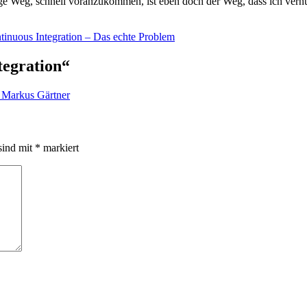
ige Weg, schnell voranzukommen, ist eben doch der Weg, dass ich vernü
tinuous Integration – Das echte Problem
tegration“
| Markus Gärtner
sind mit
*
markiert