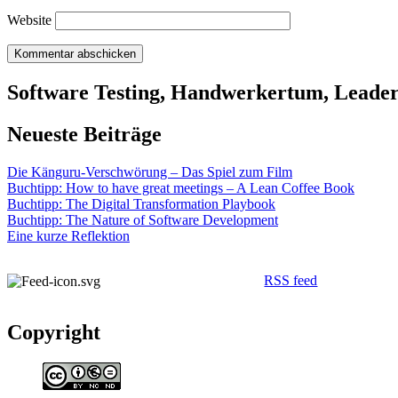
Website
Software Testing, Handwerkertum, Leaders
Neueste Beiträge
Die Känguru-Verschwörung – Das Spiel zum Film
Buchtipp: How to have great meetings – A Lean Coffee Book
Buchtipp: The Digital Transformation Playbook
Buchtipp: The Nature of Software Development
Eine kurze Reflektion
RSS feed
Copyright