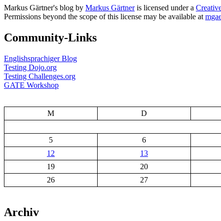
Markus Gärtner's blog
by
Markus Gärtner
is licensed under a
Creativ
Permissions beyond the scope of this license may be available at
mgae
Community-Links
Englishsprachiger Blog
Testing Dojo.org
Testing Challenges.org
GATE Workshop
M
D
5
6
12
13
19
20
26
27
Archiv