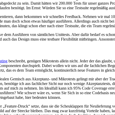
 abgedeckt zu sein. Damit hätten wir 200.000 Tests für unser ganzes Pr
ufen benötigt. Im Ernst: Würden Sie so eine Testsuite regelmäßig aus
lementieren, dann bekommen wir schnelles Feedback. Nehmen wir mal 10 m
de man doch schon etwas häufiger ausführen. Allerdings auch nicht bei
nuten, das klingt schon eher nach einer Testsuite, die ein Team regelm
ive dem Ausführen von sämtlichen Unittests. Aber dafür bedarf es scho
auch das Design muss eine testbare Flexibilität mitbringen. Ansonsten 
sting
beschreibt, genügen Mikrotests allein nicht. Jeder der das glaubt,
mponenten durchspielt. Dabei wollen wir uns auf die fachlichen Begriff
tz, das es dem Team ermöglicht, kontinuierlich neue Features in gleich
idealen Gemisch aus Akzeptanz- und Mikrotests gelingt mir aber der Tr
 benötige ich aus fachlicher Sicht nur noch wenige Akzeptanztests, di
tests auf mich zu nehmen. Im Idealfall kann ich 95% Code Coverage er
 ausführen? Wie schwer wäre es, wenn Sie Sich in so eine Codebasis n
eingebaut habe, hier bedeuten können.
r „Feature-Druck“ setze, dass sie die Scheuklappen für Neulieferung 
d auf der Strecke bleiben. Das mag zwar kurzfristig Vorteile haben, la