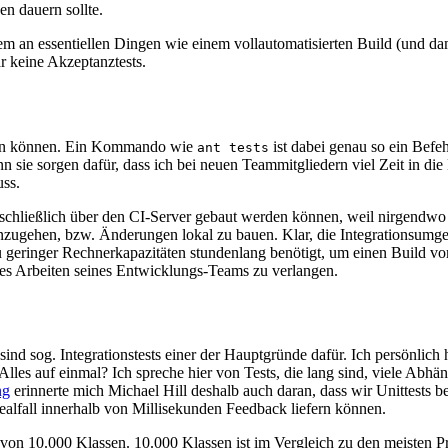
n dauern sollte.
m an essentiellen Dingen wie einem vollautomatisierten Build (und dami
ar keine Akzeptanztests.
erden können. Ein Kommando wie
ist dabei genau so ein Befe
ant tests
 sie sorgen dafür, dass ich bei neuen Teammitgliedern viel Zeit in di
uss.
chließlich über den CI-Server gebaut werden können, weil nirgendwo so
nzugehen, bzw. Änderungen lokal zu bauen. Klar, die Integrationsumge
 zu geringer Rechnerkapazitäten stundenlang benötigt, um einen Build
lleres Arbeiten seines Entwicklungs-Teams zu verlangen.
sog. Integrationstests einer der Hauptgründe dafür. Ich persönlich has
lles auf einmal? Ich spreche hier von Tests, die lang sind, viele Abhä
ng
erinnerte mich Michael Hill deshalb auch daran, dass wir Unittests bes
Idealfall innerhalb von Millisekunden Feedback liefern können.
on 10.000 Klassen. 10.000 Klassen ist im Vergleich zu den meisten Pro