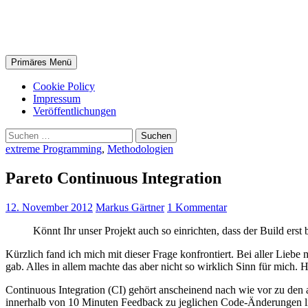
Zum
Markus Gärtner
Inhalt
springen
Suchen
Primäres Menü
Cookie Policy
Impressum
Veröffentlichungen
Suchen
nach:
extreme Programming
,
Methodologien
Pareto Continuous Integration
12. November 2012
Markus Gärtner
1 Kommentar
Könnt Ihr unser Projekt auch so einrichten, dass der Build erst
Kürzlich fand ich mich mit dieser Frage konfrontiert. Bei aller Liebe 
gab. Alles in allem machte das aber nicht so wirklich Sinn für mich.
Continuous Integration (CI) gehört anscheinend nach wie vor zu den a
innerhalb von 10 Minuten Feedback zu jeglichen Code-Änderungen liefe