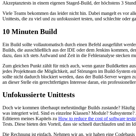
Akzeptanztests in einem eigenen Staged-Build, der höchstens 3 Stunde
Viele Teams bekommen das leider nicht hin. Dabei mangelt es vor alle
Unittests, die zu viel und zu unfokussiert testen, und schlechte oder g
10 Minuten Build
Ein Build sollte vollautomatisch durch einen Befehl ausgeführt w
Builds, die ausschließlich aus der IDE oder dem Jenkins kommen, denn
dazu, dass ich stets Aufwand und Zeit in die Fehleranalyse stecken m
Zum gleichen Punkt zählt für mich auch, wenn ganze Buildketten auss
jedes Projektteam die Möglichkeit, auf Störungen im Build-System ei
sollte nicht dadurch blockiert werden, dass der Build-Server wegen
an dieser Stelle ein gerechtfertigtes Interesse daran, ein professione
Unfokussierte Unittests
Doch wie kommen überhaupt mehrstündige Builds zustande? Häufig sind 
was integriert wird. Sind es einzelne Klassen? Module? Subsysteme? A
Editieren meines Kapitels zu
How to reduce the cost of software testi
Tests. Diese bieten den Vorteil, dass sie schnell durchlaufen und im 
Die Rechnung ist einfach. Nehmen wir an, wir haben eine Codebasis v