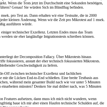
ojekt. Wenn die Tests jetzt im Durchschnitt eine Sekunden benötigen,
führen? Genau! Sie würden Sich im Blindflug befinden.
sek. pro Test an. Dann erhalten wir eine Testsuite, die in 2000
 jeder kleinen Änderung. Wenn wir die Zeit pro Mikrotest auf 1 msek.
äßig ausführen würde.
n einiger technischer Exzellenz. Letzten Endes muss das Team
werden sie eher langläufige Intgrationstests schreiben können.
 unterliegt der Decomposition Fallacy. Über Mikrotests hinaus
e fokussieren, anstatt der eher technisch fokussierten Mikrotests.
bleibender Geschwindigkeit zu liefern.
ade-Off zwischen technischer Exzellenz und fachlichen
e mir die Lücken End-to-End schließen. Eine breite Testbasis aus
reichen, während mein gesamter Build nach wie vor unter 5 Minuten
eu einarbeiten müssten? Denken Sie mal drüber nach, was 5 Minuten
von Features aufsetzen, dann muss ich mich nicht wundern, wenn
ngfristig baue ich mir aber einen Haufen technische Schulden auf, die