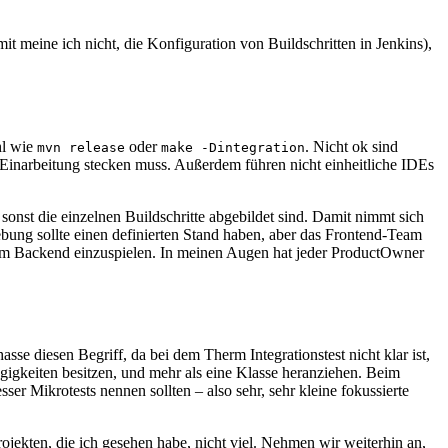
t meine ich nicht, die Konfiguration von Buildschritten in Jenkins),
hl wie
oder
. Nicht ok sind
mvn release
make -Dintegration
e Einarbeitung stecken muss. Außerdem führen nicht einheitliche IDEs
nst die einzelnen Buildschritte abgebildet sind. Damit nimmt sich
bung sollte einen definierten Stand haben, aber das Frontend-Team
 vom Backend einzuspielen. In meinen Augen hat jeder ProductOwner
se diesen Begriff, da bei dem Therm Integrationstest nicht klar ist,
ngigkeiten besitzen, und mehr als eine Klasse heranziehen. Beim
ser Mikrotests nennen sollten – also sehr, sehr kleine fokussierte
jekten, die ich gesehen habe, nicht viel. Nehmen wir weiterhin an,