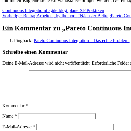
mir mittelfristig eine steile Aufwandskurve bringen werden. Der einz
Continuous Integration
it-agile-blog-planet
XP Praktiken
Beitragsnavigation
Vorheriger Beitrag
Arbeiten „by the book“
Nächster Beitrag
Pareto Con
Ein Kommentar zu „Pareto Continuous In
Pingback:
Pareto Continuous Integration – Das echte Problem 
Schreibe einen Kommentar
Deine E-Mail-Adresse wird nicht veröffentlicht.
Erforderliche Felder 
Kommentar
*
Name
*
E-Mail-Adresse
*