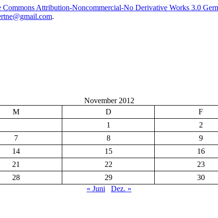
e Commons Attribution-Noncommercial-No Derivative Works 3.0 Ger
rtne@gmail.com
.
November 2012
M
D
F
1
2
7
8
9
14
15
16
21
22
23
28
29
30
« Juni
Dez. »